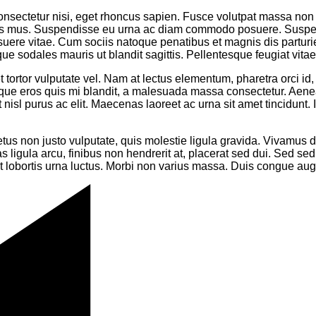
onsectetur nisi, eget rhoncus sapien. Fusce volutpat massa no
ulus mus. Suspendisse eu urna ac diam commodo posuere. Suspend
osuere vitae. Cum sociis natoque penatibus et magnis dis partur
que sodales mauris ut blandit sagittis. Pellentesque feugiat vita
t tortor vulputate vel. Nam at lectus elementum, pharetra orci id, 
ique eros quis mi blandit, a malesuada massa consectetur. Aenean
 nisl purus ac elit. Maecenas laoreet ac urna sit amet tincidunt
tus non justo vulputate, quis molestie ligula gravida. Vivamus 
as ligula arcu, finibus non hendrerit at, placerat sed dui. Sed se
 lobortis urna luctus. Morbi non varius massa. Duis congue augue