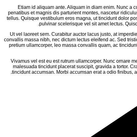
Etiam id aliquam ante. Aliquam in diam enim. Nunc a c
penatibus et magnis dis parturient montes, nascetur ridic
tellus. Quisque vestibulum eros magna, ut tincidunt dolor p
pulvinar scelerisque vel sit amet lectus. Quis
Ut vel laoreet sem. Curabitur auctor lacus justo, at imperdie
convallis massa nibh, nec dictum lectus eleifend ac. Sed trist
pretium ullamcorper, leo massa convallis quam, ac tincidunt
Vivamus vel est eu est rutrum ullamcorper. Nunc ornare me
malesuada tincidunt placerat suscipit, gravida a tortor. Cr
tincidunt accumsan. Morbi accumsan erat a odio finibus, at