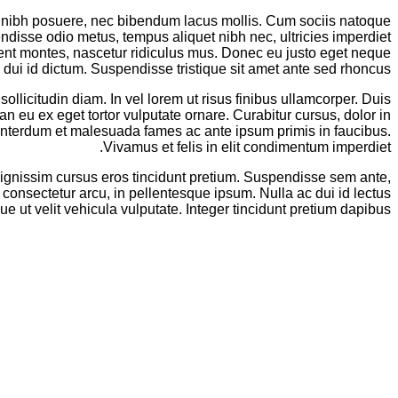
n nibh posuere, nec bibendum lacus mollis. Cum sociis natoque
isse odio metus, tempus aliquet nibh nec, ultricies imperdiet
ient montes, nascetur ridiculus mus. Donec eu justo eget neque
e dui id dictum. Suspendisse tristique sit amet ante sed rhoncus.
sollicitudin diam. In vel lorem ut risus finibus ullamcorper. Duis
 eu ex eget tortor vulputate ornare. Curabitur cursus, dolor in
. Interdum et malesuada fames ac ante ipsum primis in faucibus.
Vivamus et felis in elit condimentum imperdiet.
dignissim cursus eros tincidunt pretium. Suspendisse sem ante,
d consectetur arcu, in pellentesque ipsum. Nulla ac dui id lectus
 ut velit vehicula vulputate. Integer tincidunt pretium dapibus.
پیمایش
پست