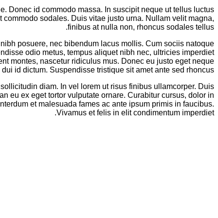
ue. Donec id commodo massa. In suscipit neque ut tellus luctus
 at commodo sodales. Duis vitae justo urna. Nullam velit magna,
finibus at nulla non, rhoncus sodales tellus.
n nibh posuere, nec bibendum lacus mollis. Cum sociis natoque
isse odio metus, tempus aliquet nibh nec, ultricies imperdiet
ient montes, nascetur ridiculus mus. Donec eu justo eget neque
e dui id dictum. Suspendisse tristique sit amet ante sed rhoncus.
sollicitudin diam. In vel lorem ut risus finibus ullamcorper. Duis
 eu ex eget tortor vulputate ornare. Curabitur cursus, dolor in
. Interdum et malesuada fames ac ante ipsum primis in faucibus.
Vivamus et felis in elit condimentum imperdiet.
پیمایش
پست