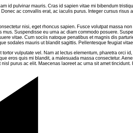
am id pulvinar mauris. Cras id sapien vitae mi bibendum tristiq
 Donec ac convallis erat, ac iaculis purus. Integer cursus risus
onsectetur nisi, eget rhoncus sapien. Fusce volutpat massa no
ulus mus. Suspendisse eu urna ac diam commodo posuere. Suspend
osuere vitae. Cum sociis natoque penatibus et magnis dis partur
que sodales mauris ut blandit sagittis. Pellentesque feugiat vita
t tortor vulputate vel. Nam at lectus elementum, pharetra orci id, 
ique eros quis mi blandit, a malesuada massa consectetur. Aenean
 nisl purus ac elit. Maecenas laoreet ac urna sit amet tincidunt