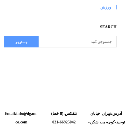
ورزش
SEARCH
آدرس:تهران-خیابان
تلفکس:(8 خط)
Email:info@dgam-
توحید-کوچه بت شکن-
66925042-021
co.com